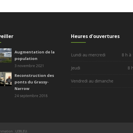
eiller
Heures d'ouvertures
Augmentation de la
Lundi au mercredi
8 h à
population
3 novembre 2021
Jeudi
8 
Reconstruction des
Vendredi au dimanche
ponts du Grassy-
Narrow
24 septembre 2018
ammation :
LEBLEU
.