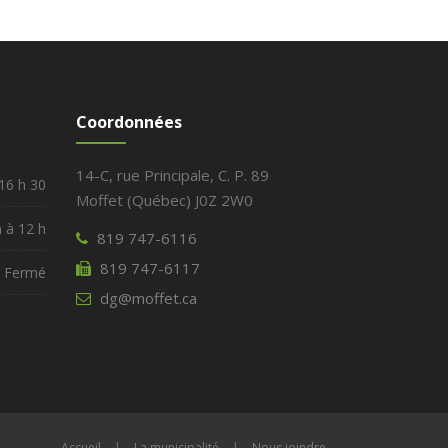
Coordonnées
14-C, rue Principale, C. P. 89
 16 h 30
Moffet (Québec) J0Z 2W0
h à 12 h
819 747-6116
819 747-6117
Fermé
dg@moffet.ca
Accueil
|
La municipalité
|
Nous joindre