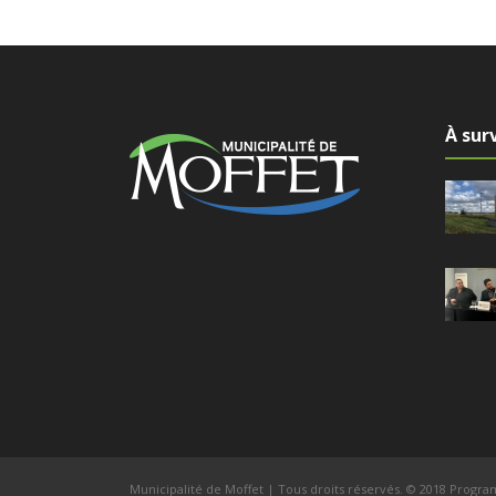
À surv
Municipalité de Moffet | Tous droits réservés. © 2018 Progr