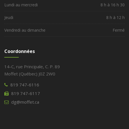
Lundi au mercredi
8 h à 16 h 30
Jeudi
8 h à 12 h
Vendredi au dimanche
Fermé
Coordonnées
14-C, rue Principale, C. P. 89
Moffet (Québec) J0Z 2W0
819 747-6116
819 747-6117
dg@moffet.ca