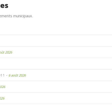
ues
lements municipaux.
oût 2026
011 -
6 août 2026
2026
026