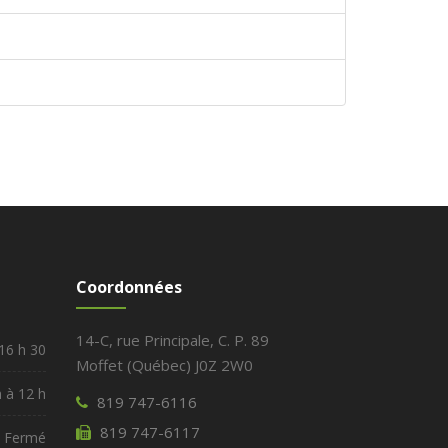
Coordonnées
14-C, rue Principale, C. P. 89
 16 h 30
Moffet (Québec) J0Z 2W0
h à 12 h
819 747-6116
819 747-6117
Fermé