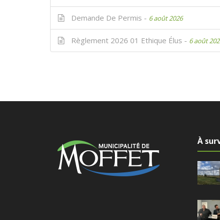
Demande De Permis -
6 août 2026
Règlement 2026 01 Ethique Élus -
6 août 202
À surv