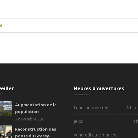
6
eiller
Heures d'ouvertures
Augmentation de la
Lundi au mercredi
8 h à
population
3 novembre 2021
Jeudi
8 
Reconstruction des
Vendredi au dimanche
ponts du Grassy-