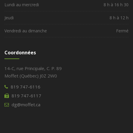
Lundi au mercredi
8 h à 16 h 30
Jeudi
8 h à 12 h
Vendredi au dimanche
Fermé
Coordonnées
14-C, rue Principale, C. P. 89
Moffet (Québec) J0Z 2W0
819 747-6116
819 747-6117
dg@moffet.ca